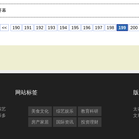
开幕
<<
190
191
192
193
194
195
196
197
198
199
200
网站标签
版
综艺
太
美食文化
综艺娱乐
教育科研
等多
文
房产家居
国际资讯
投资理财