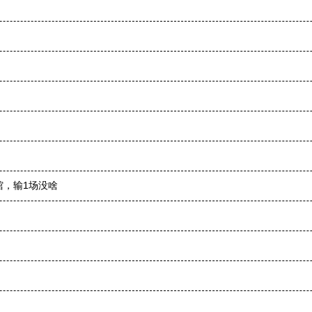
馆，输1场没啥