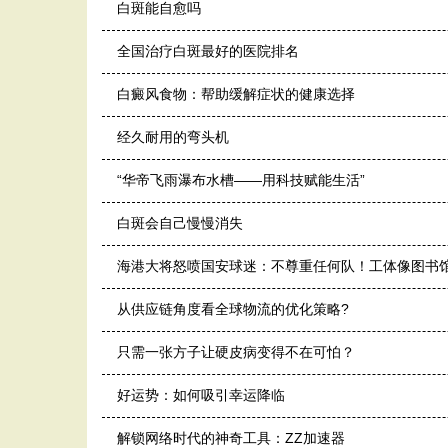
白斑能自愈吗
全国治疗白斑最好的医院排名
白癜风食物：帮助缓解症状的健康选择
经久耐用的弯头机
“华帝飞雨瀑布水槽——用科技赋能生活”
白斑会自己慢慢消失
海港大将怒喷国安球迷：不尊重任何队！工体像图书
从供应链角度看全球物流的优化策略?
只需一张方子让硬皮病变得不在可怕？
好运势：如何吸引幸运降临
解锁网络时代的神奇工具：ZZ加速器