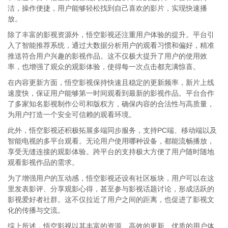
洁，操作便捷，用户能够轻松找到自己喜欢的影片，实现快速播
放。
除了丰富的影视资源外，悟空影视还注重用户体验的提升。平台引
入了智能推荐系统，通过大数据分析用户的观看习惯和偏好，精准
推送符合用户兴趣的影视作品。这不仅极大提升了用户的使用效
率，也增强了观众的观影体验，使得每一次点击都充满惊喜。
在内容更新方面，悟空影视保持快速且稳定的更新频率，新片上线
速度快，保证用户能够第一时间观看到最新的影视作品。平台合作
了多家知名影视制作公司和版权方，确保内容的合法性与高质量，
为用户打造一个安全可信赖的观看环境。
此外，悟空影视还积极拓展多端同步服务，支持PC端、移动端以及
智能电视的多平台观看。无论用户使用哪种设备，都能流畅播放，
享受无缝连接的观影体验。跨平台的支持极大方便了用户随时随地
观看影视作品的需求。
为了增强用户的互动感，悟空影视还设有社区板块，用户可以在这
里发表影评、分享观影心得，甚至参与影视话题讨论，形成活跃的
影视爱好者社群。这不仅拉近了用户之间的距离，也促进了影视文
化的传播与交流。
综上所述，悟空影视以其丰富的资源、高效的更新、优质的用户体