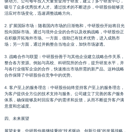
驱动力。公司每年投入大量资金用于研发，建立了多个研发中心，
吸引了众多优秀技术人才。通过技术的不断进步，中研股份能够灵
活应对市场变化，迅速调整战略方向。
2. 扩展国际市场：随着国内市场的日渐饱和，中研股份开始将目光
投向国际市场。通过与境外企业的合作以及收购战略，中研股份正
在积极开拓海外市场。一方面，借助已有技术优势，进入成熟市
场；另一方面，通过并购整合当地企业，加快市场渗透。
3. 战略合作与联盟：中研股份善于与其他企业建立战略合作关系，
整合各方资源。例如与高校、科研院所的合作，提升研发水平，并
与各行业领军企业的合作，快速推出市场所需的新产品。这种战略
合作保障了中研股份在竞争中的优势。
4. 客户至上的服务理念：中研股份始终坚持客户至上的服务理念，
为客户提供全方位的技术支持与服务。公司建立了完善的客户服务
体系，确保能够及时回应客户的需求和反馈，从而不断提升客户满
意度和忠诚度。
四、未来展望
展望未来，中研股份将继续秉持“技术驱动、创新引领”的发展战略，