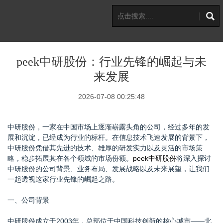
peek中研股份：行业先锋的崛起与未
来发展
2026-07-08 00:25:48
中研股份，一家在中国市场上逐渐崭露头角的公司，经过多年的发
展和沉淀，已经成为行业的标杆。在信息技术飞速发展的背景下，
中研股份凭借其先进的技术、雄厚的研发实力以及灵活的市场策
略，稳步拓展其在各个领域的市场份额。
peek中研股份
将深入探讨
中研股份的公司背景、业务布局、发展战略以及未来展望，让我们
一起透视这家行业先锋的崛起之路。
一、公司背景
中研股份成立于2003年，总部位于中国科技创新的核心城市——北