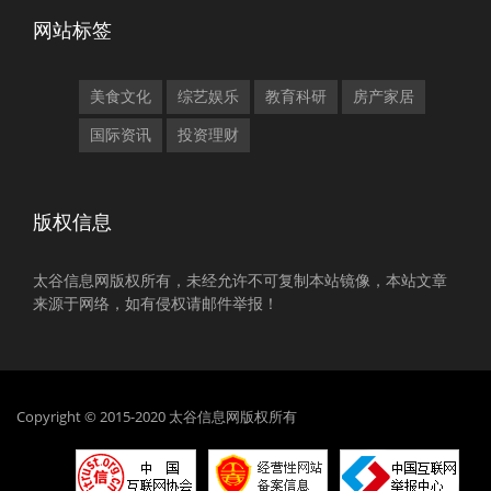
网站标签
美食文化
综艺娱乐
教育科研
房产家居
国际资讯
投资理财
版权信息
太谷信息网版权所有，未经允许不可复制本站镜像，本站文章
来源于网络，如有侵权请邮件举报！
Copyright © 2015-2020 太谷信息网版权所有