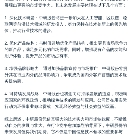
展现出更强的市场竞争力。其未来发展主要体现在以下几个方面：
1. 深化技术研发：中研股份将进一步加大在人工智能、区块链、物
联网等前沿技术领域的研发投入，努力保持在技术创新上的领先地
位，推动行业技术的进步。
2. 优化产品结构：与时俱进地优化产品结构，推出更具市场竞争力
的新产品，满足多元化的市场需求。同时，增强现有产品的功能和
用户体验，提升产品的市场占有率。
3. 增强品牌影响力：通过加强品牌宣传与市场推广，中研股份将提
升其在行业内外的品牌影响力，争取成为国内外客户首选的技术服
务提供商。
4. 可持续发展战略：中研股份也将迈向可持续发展的道路，积极响
应国家的环保政策，推动绿色技术的研发与应用。公司旨在用实际
行动为环保事业做出贡献，实现经济效益与社会效益的双赢。
综上所述，中研股份凭借其强大的技术实力和市场敏锐度，不断推
动自身的发展与壮大。在行业竞争愈加激烈的背景下，中研股份的
未来发展值得我们期待。它不仅是中国信息技术领域的重要参与