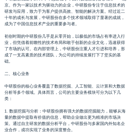
京。作为一家以技术为驱动力的企业，中研股份专注于信息技术的
研发与应用，致力于为客户提供高效、智能的解决方案。经过近二
十年的成长与发展，中研股份在多个技术领域取得了显著的成就，
成为了中国信息技术产业的重要参与者。
初创时期的中研股份几乎是从零开始，以极低的市场占有率进入行
业，但凭借着前瞻性的技术布局和敢于创新的企业文化，迅速获得
了市场的认可。在内部管理上，中研股份注重人才引进和培养，形
成了一支高素质的技术团队，为公司的持续发展打下了坚实的基
础。
二、核心业务
中研股份的核心业务覆盖了数据挖掘、人工智能、云计算和大数据
分析等多个领域。具体而言，公司的主要业务模块可分为以下几
类：
1. 数据挖掘与分析：中研股份拥有强大的数据挖掘能力，能够从海
量的数据中提取有价值的信息，帮助企业做出更为精准的市场决
策。通过自主研发的数据分析平台，中研股份与多家国内外知名企
业合作，成功实现了业务的深度整合。