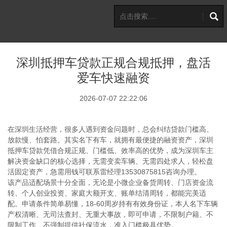
深圳抵押车贷款正规合规抵押，盘活
爱车快速融资
2026-07-07 22:22:06
在深圳生活经营，很多人遇到资金问题时，总会纠结贷款门槛高、
放款慢、怕套路。其实名下有车，就拥有最便捷的融资资产，深圳
抵押车贷款凭借合规正规、门槛低、效率高的优势，成为深圳车主
解决资金缺口的核心选择，无需变卖车辆、无需四处求人，轻松盘
活固定资产，急需用钱可联系雷经理13530875815咨询办理。
该产品适配场景十分全面，无论是小微企业备货周转、门店资金流
转、个人创业投资、家庭大额开支、账单结清周转，都能完美适
配。申请条件简单易懂，18-60周岁持有有效身份证，本人名下车辆
产权清晰、无司法查封、无重大事故，即可申请，不限制户籍、不
限制工作、不强制提供社保流水，准入门槛极具优势。