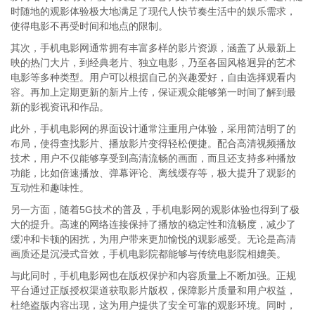
时随地的观影体验极大地满足了现代人快节奏生活中的娱乐需求，
使得电影不再受时间和地点的限制。
其次，手机电影网通常拥有丰富多样的影片资源，涵盖了从最新上
映的热门大片，到经典老片、独立电影，乃至各国风格迥异的艺术
电影等多种类型。用户可以根据自己的兴趣爱好，自由选择观看内
容。再加上定期更新的新片上传，保证观众能够第一时间了解到最
新的影视资讯和作品。
此外，手机电影网的界面设计通常注重用户体验，采用简洁明了的
布局，使得查找影片、播放影片变得轻松便捷。配合高清视频播放
技术，用户不仅能够享受到高清流畅的画面，而且还支持多种播放
功能，比如倍速播放、弹幕评论、离线缓存等，极大提升了观影的
互动性和趣味性。
另一方面，随着5G技术的普及，手机电影网的观影体验也得到了极
大的提升。高速的网络连接保持了播放的稳定性和流畅度，减少了
缓冲和卡顿的困扰，为用户带来更加愉悦的观影感受。无论是高清
画质还是沉浸式音效，手机电影院都能够与传统电影院相媲美。
与此同时，手机电影网也在版权保护和内容质量上不断加强。正规
平台通过正版授权渠道获取影片版权，保障影片质量和用户权益，
杜绝盗版内容出现，这为用户提供了安全可靠的观影环境。同时，