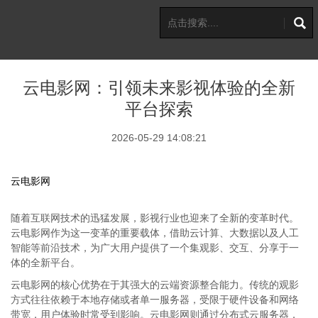
云电影网：引领未来影视体验的全新
平台探索
2026-05-29 14:08:21
云电影网
随着互联网技术的迅猛发展，影视行业也迎来了全新的变革时代。
云电影网作为这一变革的重要载体，借助云计算、大数据以及人工
智能等前沿技术，为广大用户提供了一个集观影、交互、分享于一
体的全新平台。
云电影网的核心优势在于其强大的云端资源整合能力。传统的观影
方式往往依赖于本地存储或者单一服务器，受限于硬件设备和网络
带宽，用户体验时常受到影响。云电影网则通过分布式云服务器，