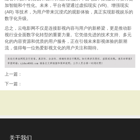
加智能和个性化。未来，平台有望通过虚拟现实 (VR)、增强现实
(AR) 等技术，为用户带来沉浸式的观影体验，真正实现影视娱乐的
数字化升级。
总之，云电影网不仅是连接影视内容与用户的新桥梁，更是推动影
视行业全面数字化转型的重要力量。它凭借先进的技术支持、多元
化的内容资源和优质的用户服务，正在引领未来影视体验的新潮
流，值得每一位热爱影视文化的用户关注和期待。
上一篇：
下一篇：
关于我们