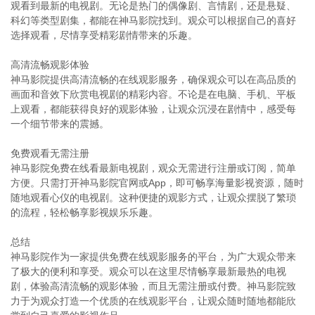
观看到最新的电视剧。无论是热门的偶像剧、言情剧，还是悬疑、
科幻等类型剧集，都能在神马影院找到。观众可以根据自己的喜好
选择观看，尽情享受精彩剧情带来的乐趣。
高清流畅观影体验
神马影院提供高清流畅的在线观影服务，确保观众可以在高品质的
画面和音效下欣赏电视剧的精彩内容。不论是在电脑、手机、平板
上观看，都能获得良好的观影体验，让观众沉浸在剧情中，感受每
一个细节带来的震撼。
免费观看无需注册
神马影院免费在线看最新电视剧，观众无需进行注册或订阅，简单
方便。只需打开神马影院官网或App，即可畅享海量影视资源，随时
随地观看心仪的电视剧。这种便捷的观影方式，让观众摆脱了繁琐
的流程，轻松畅享影视娱乐乐趣。
总结
神马影院作为一家提供免费在线观影服务的平台，为广大观众带来
了极大的便利和享受。观众可以在这里尽情畅享最新最热的电视
剧，体验高清流畅的观影体验，而且无需注册或付费。神马影院致
力于为观众打造一个优质的在线观影平台，让观众随时随地都能欣