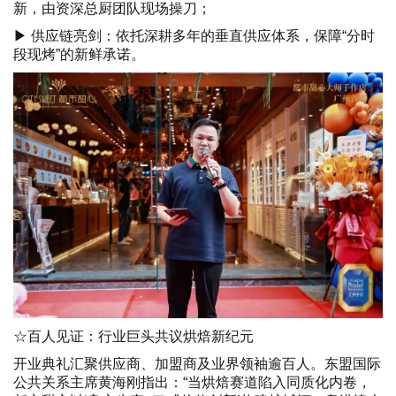
新，由资深总厨团队现场操刀；
▶ 供应链亮剑：依托深耕多年的垂直供应体系，保障“分时
段现烤”的新鲜承诺。
☆百人见证：行业巨头共议烘焙新纪元
开业典礼汇聚供应商、加盟商及业界领袖逾百人。东盟国际
公共关系主席黄海刚指出：“当烘焙赛道陷入同质化内卷，