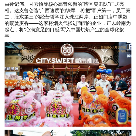
由孙记伟、甘秀怡等核心高管领衔的“湾区突击队”正式亮
相。这支曾创造“广西速度”的铁军，将把“客户第一，员工第
二，股东第三”的经营哲学注入珠江两岸。正如门店中飘散
的暖烫麦香——这家将烟火气揉进面团的企业，正以岭南为
起点，将“心满意足的口感”写入中国烘焙产业的全球化叙
事。