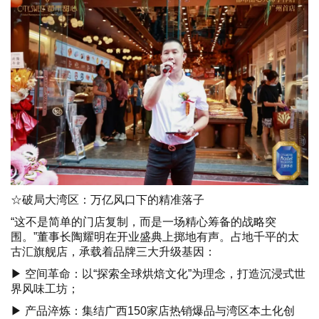
☆破局大湾区：万亿风口下的精准落子
“这不是简单的门店复制，而是一场精心筹备的战略突
围。”董事长陶耀明在开业盛典上掷地有声。占地千平的太
古汇旗舰店，承载着品牌三大升级基因：
▶ 空间革命：以“探索全球烘焙文化”为理念，打造沉浸式世
界风味工坊；
▶ 产品淬炼：集结广西150家店热销爆品与湾区本土化创