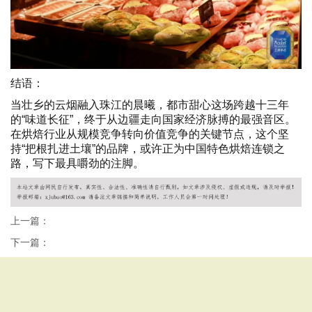
结语：
当壮乡的云烟融入珠江的晨曦，都市甜心这场跨越十三年
的“味道长征”，终于从边疆走向国家经济脉搏的最强音区。
在烘焙行业从规模竞争转向价值竞争的关键节点，这个坚
持“把根扎进土壤”的品牌，或许正为中国特色烘焙连锁之
路，写下最具嚼劲的注脚。
上一篇：
下一篇：