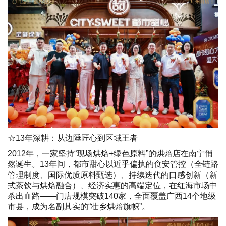
☆13年深耕：从边陲匠心到区域王者
2012年，一家坚持“现场烘焙+绿色原料”的烘焙店在南宁悄
然诞生。13年间，都市甜心以近乎偏执的食安管控（全链路
管理制度、国际优质原料甄选）、持续迭代的口感创新（新
式茶饮与烘焙融合）、经济实惠的高端定位，在红海市场中
杀出血路——门店规模突破140家，全面覆盖广西14个地级
市县，成为名副其实的“壮乡烘焙旗帜”。