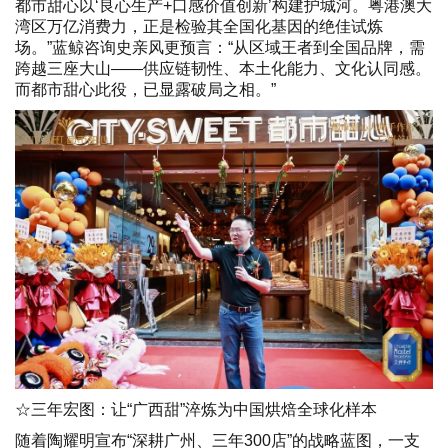
都市甜心以‘良心生产+口感价值创新’构建护城河。粤港澳大
湾区万亿消费力，正是检验其全国化基因的绝佳试炼
场。”蓝鲸咨询史亲风更预言：“从区域王者到全国品牌，需
跨越三座大山——供应链韧性、本土化能力、文化认同感。
而都市甜心此役，已显露破局之相。”
☆三年宏图：让“广西甜”淬炼为中国烘焙全球化样本
随着陶耀明宣布“深耕广州、三年300店”的战略蓝图，一支